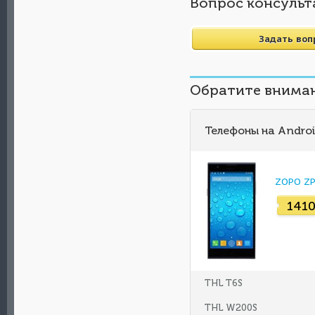
Вопрос консульт
Задать воп
Обратите внима
Телефоны на Andro
ZOPO Z
1410
THL T6S
THL W200S