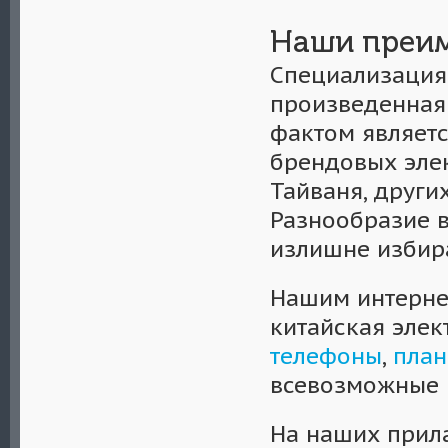
Наши преи
Специализация 
произведенная
фактом являетс
брендовых эле
Тайваня, друг
Разнообразие 
излишне избир
Нашим интерне
китайская эле
телефоны
,
пла
всевозможные
На наших прила