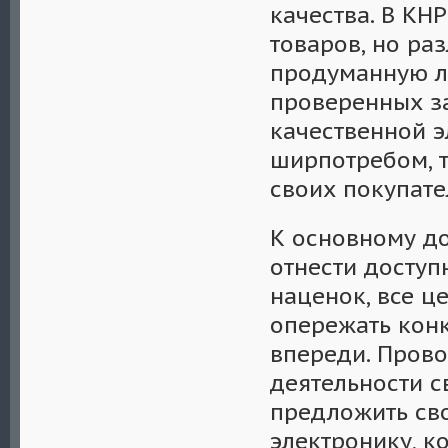
качества. В КН
товаров, но ра
продуманную ло
проверенных з
качественной э
ширпотребом, 
своих покупате
К основному д
отнести доступ
наценок, все ц
опережать конк
впереди. Прово
деятельности с
предложить св
электронику, к