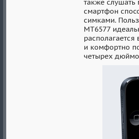
также слушать 
смартфон спос
симками. Польз
MT6577 идеаль
располагается 
и комфортно по
четырех дюймов