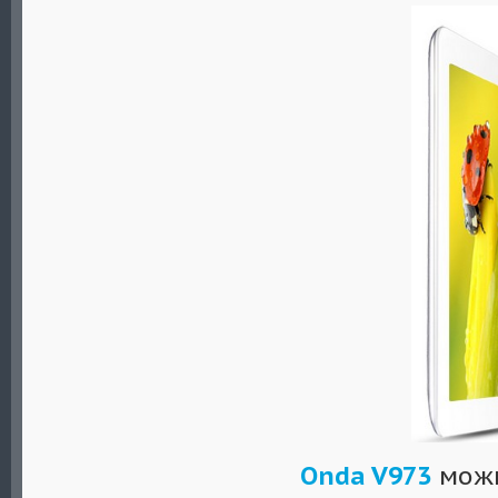
Onda V973
можн