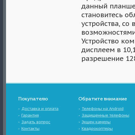
данный планшет
становитесь о
устройства, с
возможностями, 
Устройство ко
дисплеем в 10
разрешение 128
Покупателю
Обратите внимание
Доставка и оплата
Телефоны на Android
Гарантия
Защищенные телефоны
Задать вопрос
Экшен камеры
Контакты
Квадрокоптеры